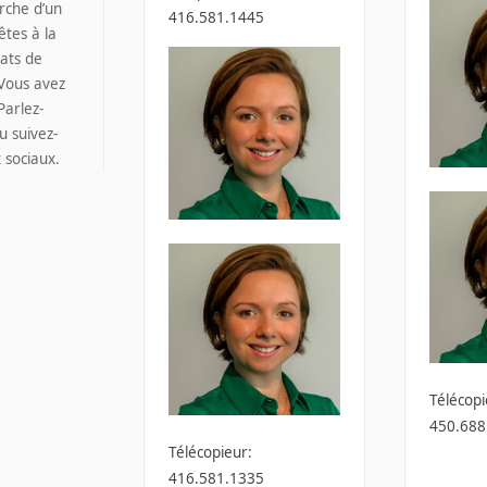
rche d’un
416.581.1445
êtes à la
ats de
 Vous avez
Parlez-
u suivez-
 sociaux.
Télécopi
450.688
Télécopieur:
416.581.1335