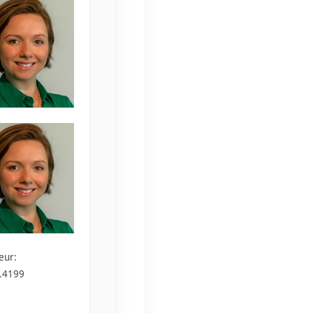
eur:
.4199