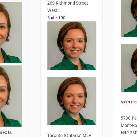
269 Richmond Street
West
Suite 100
MONTR
5790 Pa
Mont-Ro
sez la
H4P 2M
Toronto (Ontario) M5V