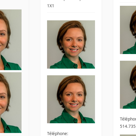
1X1
Télépho
514.735
Téléphone: