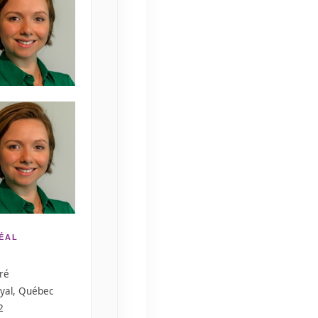
ÉAL
ré
yal, Québec
2