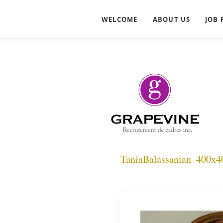
WELCOME
ABOUT US
JOB 
TaniaBalassanian_400x4